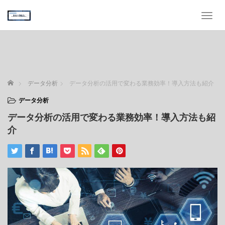
T
o
g
g
l
e
n
ホーム
データ分析
データ分析の活用で変わる業務効率！導入方法も紹介
a
v
データ分析
i
データ分析の活用で変わる業務効率！導入方法も紹
g
a
介
t
i
o
n