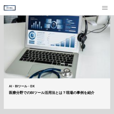
T
o
g
g
l
e
n
a
v
i
g
a
t
i
o
n
AI・BIツール・DX
医療分野でのBIツール活用法とは？現場の事例を紹介