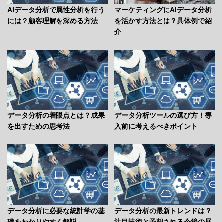
AIデータ分析で属性分析を行う
マーケティングにAIデータ分析
には？顧客理解を深める方法
を活かす方法とは？具体例で紹
介
データ分析の着眼点とは？成果
データ分析ツールの選び方！導
を出すための思考法
入前に考えるべきポイント
データ分析に必要な統計学の基
データ分析の最新トレンドは？
礎をわかりやすく解説
注目技術と予想される今後の展