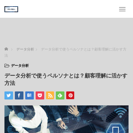
T
o
g
g
l
e
n
ホーム
データ分析
データ分析で使うペルソナとは？顧客理解に活かす方
a
法
v
i
データ分析
g
データ分析で使うペルソナとは？顧客理解に活かす
a
t
方法
i
o
n