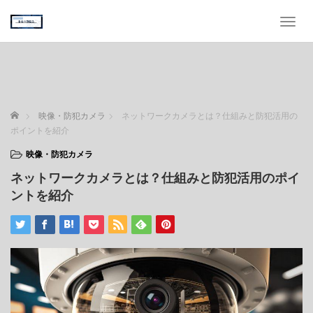
T
o
g
g
l
e
n
ホーム
映像・防犯カメラ
ネットワークカメラとは？仕組みと防犯活用の
a
ポイントを紹介
v
i
映像・防犯カメラ
g
ネットワークカメラとは？仕組みと防犯活用のポイ
a
t
ントを紹介
i
o
n