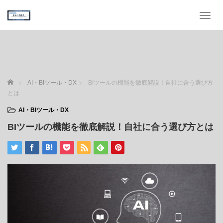
T
o
g
g
l
e
n
ホーム
AI・BIツール・DX
BIツールの機能を徹底解説！自社に合う選び方
a
とは
v
i
AI・BIツール・DX
g
BIツールの機能を徹底解説！自社に合う選び方とは
a
t
i
o
n