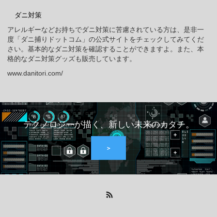
ダニ対策
アレルギーなどお持ちでダニ対策に苦慮されている方は、是非一
度「ダニ捕りドットコム」の公式サイトをチェックしてみてくだ
さい。基本的なダニ対策を確認することができますよ。また、本
格的なダニ対策グッズも販売しています。
www.danitori.com/
テクノロジーが描く、新しい未来のカタチ。
＞
RSS