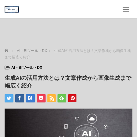
T
o
g
g
l
e
n
ホーム
AI・BIツール・DX
生成AIの活用方法とは？文章作成から画像生成
a
まで幅広く紹介
v
i
AI・BIツール・DX
g
生成AIの活用方法とは？文章作成から画像生成まで
a
t
幅広く紹介
i
o
n